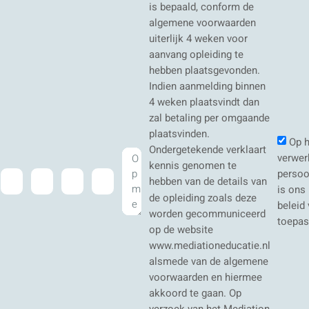
is bepaald, conform de
algemene voorwaarden
uiterlijk 4 weken voor
aanvang opleiding te
hebben plaatsgevonden.
Indien aanmelding binnen
4 weken plaatsvindt dan
zal betaling per omgaande
plaatsvinden.
Op h
Ondergetekende verklaart
verwer
kennis genomen te
perso
hebben van de details van
is ons 
de opleiding zoals deze
beleid
worden gecommuniceerd
toepas
op de website
www.mediationeducatie.nl
alsmede van de algemene
voorwaarden en hiermee
akkoord te gaan. Op
verzoek van het Mediation