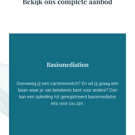
Bekijk ons complete aanbod
Basismediation
Meer weten?
Overweeg jij een carriereswitch? En wil jij graag een
baan waar je van betekenis bent voor andere? Dan
KLIK HIER
kan een opleiding tot geregistreerd basismediator
iets voor jou zijn.